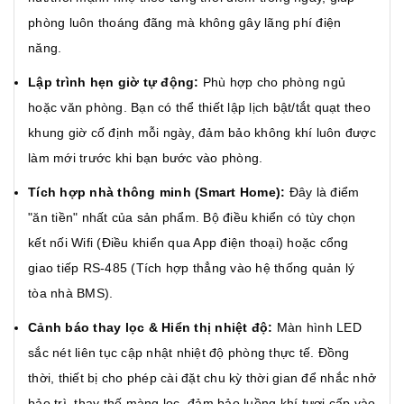
phòng luôn thoáng đãng mà không gây lãng phí điện
năng.
Lập trình hẹn giờ tự động:
Phù hợp cho phòng ngủ
hoặc văn phòng. Bạn có thể thiết lập lịch bật/tắt quạt theo
khung giờ cố định mỗi ngày, đảm bảo không khí luôn được
làm mới trước khi bạn bước vào phòng.
Tích hợp nhà thông minh (Smart Home):
Đây là điểm
"ăn tiền" nhất của sản phẩm. Bộ điều khiển có tùy chọn
kết nối Wifi (Điều khiển qua App điện thoại) hoặc cổng
giao tiếp RS-485 (Tích hợp thẳng vào hệ thống quản lý
tòa nhà BMS).
Cảnh báo thay lọc & Hiển thị nhiệt độ:
Màn hình LED
sắc nét liên tục cập nhật nhiệt độ phòng thực tế. Đồng
thời, thiết bị cho phép cài đặt chu kỳ thời gian để nhắc nhở
bảo trì, thay thế màng lọc, đảm bảo luồng khí tươi cấp vào