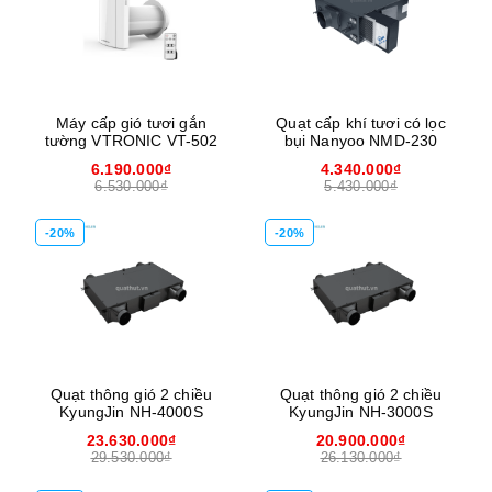
Máy cấp gió tươi gắn
Quạt cấp khí tươi có lọc
tường VTRONIC VT-502
bụi Nanyoo NMD-230
6.190.000₫
4.340.000₫
6.530.000₫
5.430.000₫
-20%
-20%
Quạt thông gió 2 chiều
Quạt thông gió 2 chiều
KyungJin NH-4000S
KyungJin NH-3000S
23.630.000₫
20.900.000₫
29.530.000₫
26.130.000₫