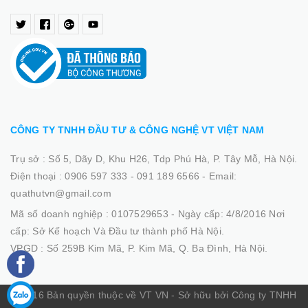
CÔNG TY TNHH ĐẦU TƯ & CÔNG NGHỆ VT VIỆT NAM
Trụ sở :
Số 5, Dãy D, Khu H26, Tdp Phú Hà, P. Tây Mỗ, Hà Nội.
Điện thoại :
0906 597 333 - 091 189 6566
-
Email:
quathutvn@gmail.com
Mã số doanh nghiệp :
0107529653 - Ngày cấp: 4/8/2016 Nơi
cấp: Sở Kế hoạch Và Đầu tư thành phố Hà Nội.
VPGD :
Số 259B Kim Mã, P. Kim Mã, Q. Ba Đình, Hà Nội.
© 2016 Bản quyền thuộc về VT VN - Sở hữu bởi Công ty TNHH