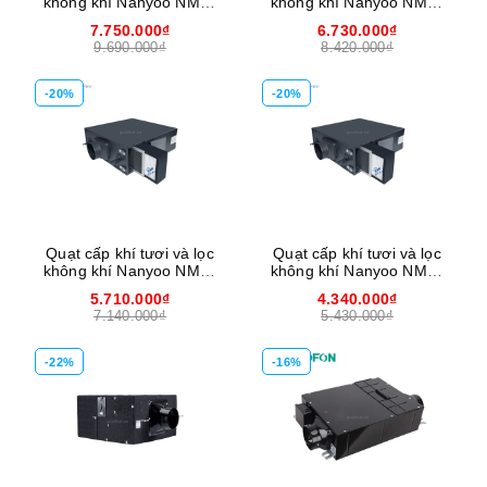
không khí Nanyoo NMD-
không khí Nanyoo NMD-
920
720
7.750.000₫
6.730.000₫
9.690.000₫
8.420.000₫
-20%
-20%
Quạt cấp khí tươi và lọc
Quạt cấp khí tươi và lọc
không khí Nanyoo NMD-
không khí Nanyoo NMD-
450
230
5.710.000₫
4.340.000₫
7.140.000₫
5.430.000₫
-22%
-16%