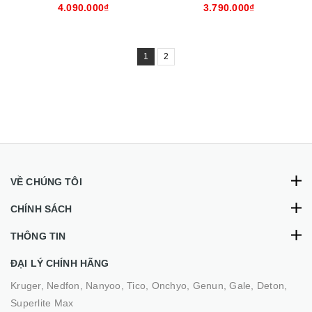
DGT15-34H
DGT10-24H
4.090.000₫
3.790.000₫
1
2
VỀ CHÚNG TÔI
CHÍNH SÁCH
THÔNG TIN
ĐẠI LÝ CHÍNH HÃNG
Kruger, Nedfon, Nanyoo, Tico, Onchyo, Genun, Gale, Deton,
Superlite Max