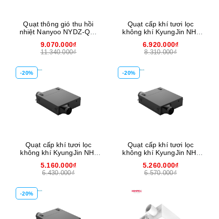
Quạt thông gió thu hồi
Quạt cấp khí tươi lọc
nhiệt Nanyoo NYDZ-QR-
không khí KyungJin NH-
150G
650
9.070.000₫
6.920.000₫
11.340.000₫
8.310.000₫
-20%
-20%
Quạt cấp khí tươi lọc
Quạt cấp khí tươi lọc
không khí KyungJin NH-
không khí KyungJin NH-
350
250
5.160.000₫
5.260.000₫
6.430.000₫
6.570.000₫
-20%