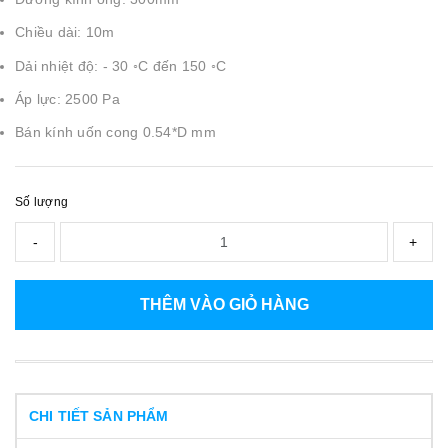
Chiều dài: 10m
Dải nhiệt độ: - 30 ◦C đến 150 ◦C
Áp lực: 2500 Pa
Bán kính uốn cong 0.54*D mm
Số lượng
-
+
THÊM VÀO GIỎ HÀNG
CHI TIẾT SẢN PHẨM