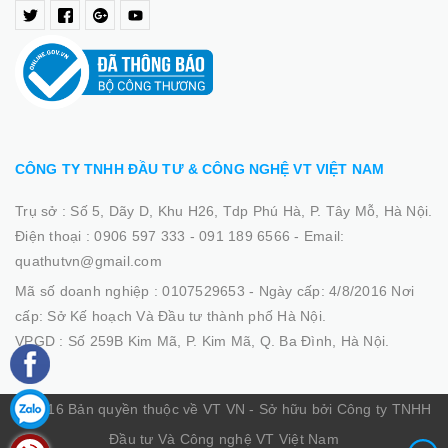
CÔNG TY TNHH ĐẦU TƯ & CÔNG NGHỆ VT VIỆT NAM
Trụ sở :
Số 5, Dãy D, Khu H26, Tdp Phú Hà, P. Tây Mỗ, Hà Nội.
Điện thoại :
0906 597 333 - 091 189 6566
-
Email:
quathutvn@gmail.com
Mã số doanh nghiệp :
0107529653 - Ngày cấp: 4/8/2016 Nơi
cấp: Sở Kế hoạch Và Đầu tư thành phố Hà Nội.
VPGD :
Số 259B Kim Mã, P. Kim Mã, Q. Ba Đình, Hà Nội.
© 2016 Bản quyền thuộc về VT VN - Sở hữu bởi Công ty TNHH
Đầu tư Và Công nghệ VT Việt Nam