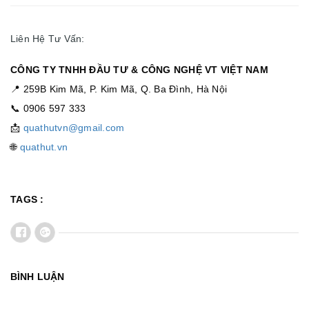
Liên Hệ Tư Vấn:
CÔNG TY TNHH ĐẦU TƯ & CÔNG NGHỆ VT VIỆT NAM
📍 259B Kim Mã, P. Kim Mã, Q. Ba Đình, Hà Nội
📞 0906 597 333
📩
quathutvn@gmail.com
🌐
quathut.vn
TAGS :
BÌNH LUẬN