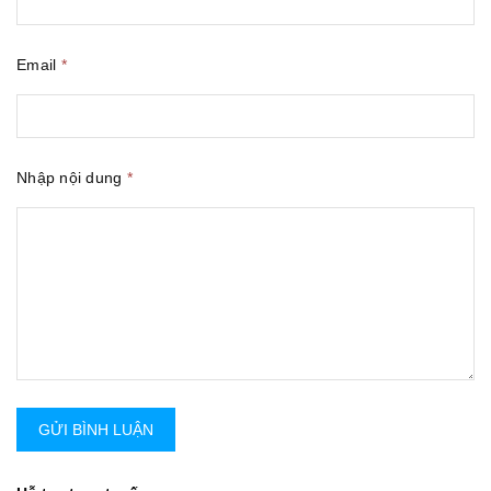
Email
*
Nhập nội dung
*
GỬI BÌNH LUẬN