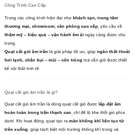
Công Trình Cao Cấp
Trong các công trình hiện đại như
khách sạn, trung tâm
thương mại, showroom, văn phòng cao cấp
, yêu cầu về
thẩm mỹ – hiệu quả – vận hành êm ái
ngày càng được chú
trọng.
Quạt cắt gió âm trần
là giải pháp tối ưu, giúp
ngăn thất thoát
hơi lạnh, chắn bụi – mùi – côn trùng
mà vẫn giữ được thiết
kế nội thất tinh tế.
Quạt cắt gió âm trần là gì?
Quạt cắt gió âm trần là dòng quạt cắt gió được
lắp đặt âm
hoàn toàn trong trần thạch cao
, chỉ để lộ khe thổi gió phía
dưới. Khi hoạt động, quạt tạo ra
màn không khí liên tục từ
trên xuống
, giúp tách biệt môi trường không khí trong và