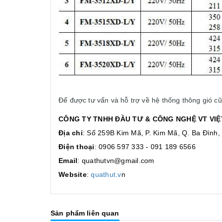
Để được tư vấn và hỗ trợ về hệ thống thông gió 
CÔNG TY TNHH ĐẦU TƯ & CÔNG NGHỆ VT VIÊ
Địa chỉ
: Số 259B Kim Mã, P. Kim Mã, Q. Ba Đình,
Điện thoại
: 0906 597 333 - 091 189 6566
Email
: quathutvn@gmail.com
Website
:
quathut.v
n
Sản phẩm liên quan