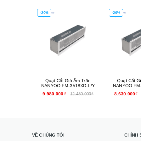
-20%
-20%
Mua hàng
Mua hàng
Quạt Cắt Gió Âm Trần
Quạt Cắt G
NANYOO FM-3518XD-L/Y
NANYOO FM-
9.980.000₫
8.630.000₫
12.480.000₫
VỀ CHÚNG TÔI
CHÍNH 