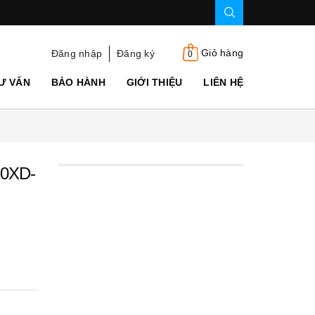
Giỏ hàng
Đăng nhập
Đăng ký
0
Ư VẤN
BẢO HÀNH
GIỚI THIỆU
LIÊN HỆ
20XD-