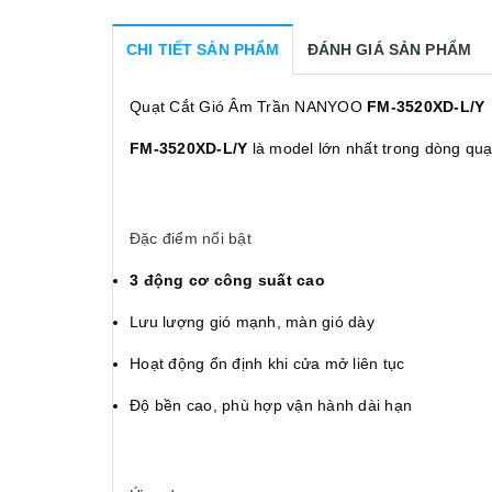
CHI TIẾT SẢN PHẨM
ĐÁNH GIÁ SẢN PHẨM
Quạt Cắt Gió Âm Trần NANYOO
FM-3520XD-L/Y
FM-3520XD-L/Y
là model lớn nhất trong dòng quạ
Đặc điểm nổi bật
3 động cơ công suất cao
Lưu lượng gió mạnh, màn gió dày
Hoạt động ổn định khi cửa mở liên tục
Độ bền cao, phù hợp vận hành dài hạn