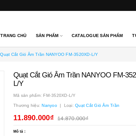
TRANG CHỦ
SẢN PHẨM
CATALOGUE SẢN PHẨM
T
Quạt Cắt Gió Âm Trần NANYOO FM-3520XD-L/Y
Quạt Cắt Gió Âm Trần NANYOO FM-35
L/Y
Mã sản phẩm:
FM-3520XD-L/Y
Thương hiệu:
Nanyoo
Loại:
Quạt Cắt Gió Âm Trần
11.890.000₫
14.870.000₫
Mô tả :