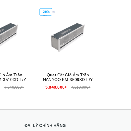
-20%
Xem nhanh
Xem nhanh
Gió Âm Trần
Quạt Cắt Gió Âm Trần
-3510XD-L/Y
NANYOO FM-3509XD-L/Y
₫
5.840.000₫
7.640.000₫
7.310.000₫
ĐẠI LÝ CHÍNH HÃNG