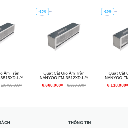
-20%
-20%
Mua hàng
Xem nhanh
ió Âm Trần
Quạt Cắt Gió Âm Trần
Quạt Cắt 
3515XD-L/Y
NANYOO FM-3512XD-L/Y
NANYOO FM
6.660.000₫
6.110.000
10.790.000₫
8.330.000₫
SÁCH
THÔNG TIN