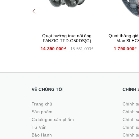
ục chống nổ
Quạt hướng trục nối ống
Quạt thông gió
600
FANZIC TFD-G50DS(G)
Max SLHC
14.390.000₫
1.790.000₫
4.990.000₫
15.561.000₫
VỀ CHÚNG TÔI
CHÍNH 
Trang chủ
Chính s
Sản phẩm
Chính s
Catalogue sản phẩm
Chính s
Tư Vấn
Chính s
Bảo Hành
Chính s