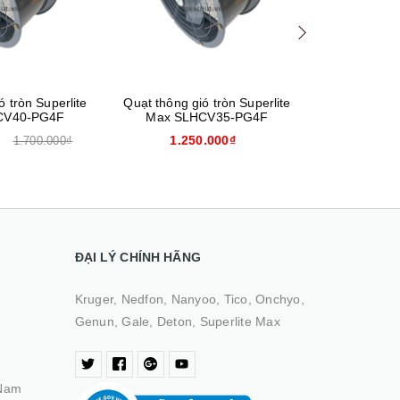
́ tròn Superlite
Quạt thông gió tròn Superlite
Quạt thông g
CV40-PG4F
Max SLHCV35-PG4F
Max SL
₫
1.250.000₫
1.05
1.700.000₫
ĐẠI LÝ CHÍNH HÃNG
Kruger, Nedfon, Nanyoo, Tico, Onchyo,
Genun, Gale, Deton, Superlite Max
 Nam