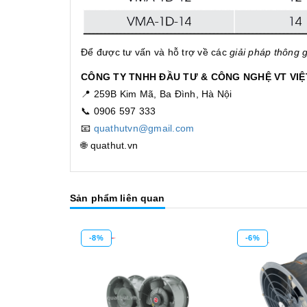
Để được tư vấn và hỗ trợ về các
giải pháp thông g
CÔNG TY TNHH ĐẦU TƯ & CÔNG NGHỆ VT VI
📍 259B Kim Mã, Ba Đình, Hà Nội
📞 0906 597 333
📧
quathutvn@gmail.com
🌐 quathut.vn
Sản phẩm liên quan
-8%
-6%
Mua hàng
Mua hàng