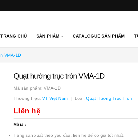
TRANG CHỦ
SẢN PHẨM
CATALOGUE SẢN PHẨM
T
ròn VMA-1D
Quạt hướng trục tròn VMA-1D
Mã sản phẩm:
VMA-1D
Thương hiệu:
VT Việt Nam
Loại:
Quạt Hướng Trục Tròn
Liên hệ
Mô tả :
Hàng sản xuất theo yêu cầu, liên hệ để có giá tốt nhất.