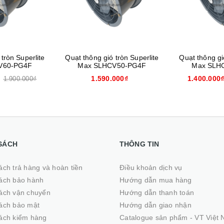
 tròn Superlite
Quạt thông gió tròn Superlite
Quạt thông gio
V60-PG4F
Max SLHCV50-PG4F
Max SLH
1.590.000₫
1.400.000
1.900.000₫
SÁCH
THÔNG TIN
ách trả hàng và hoàn tiền
Điều khoản dịch vụ
ách bảo hành
Hướng dẫn mua hàng
ách vận chuyển
Hướng dẫn thanh toán
ách bảo mật
Hướng dẫn giao nhận
ách kiểm hàng
Catalogue sản phẩm - VT Việt