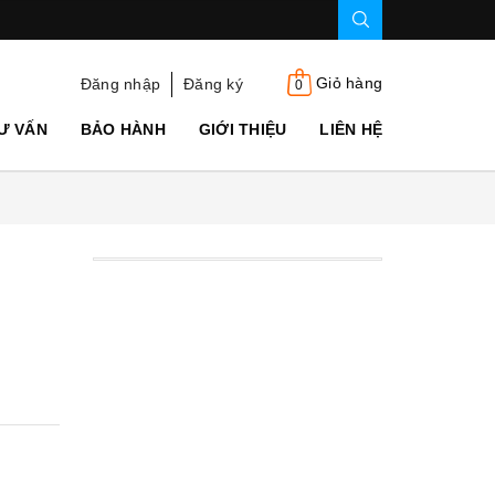
Giỏ hàng
Đăng nhập
Đăng ký
0
Ư VẤN
BẢO HÀNH
GIỚI THIỆU
LIÊN HỆ