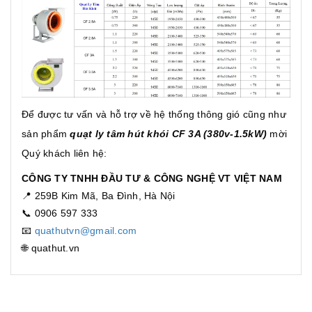
Để được tư vấn và hỗ trợ về hệ thống thông gió cũng như
sản phẩm
quạt ly tâm hút khói CF 3A (380v-1.5kW)
mời
Quý khách liên hệ:
CÔNG TY TNHH ĐẦU TƯ & CÔNG NGHỆ VT VIỆT NAM
📍 259B Kim Mã, Ba Đình, Hà Nội
📞 0906 597 333
📧
quathutvn@gmail.com
🌐 quathut.vn