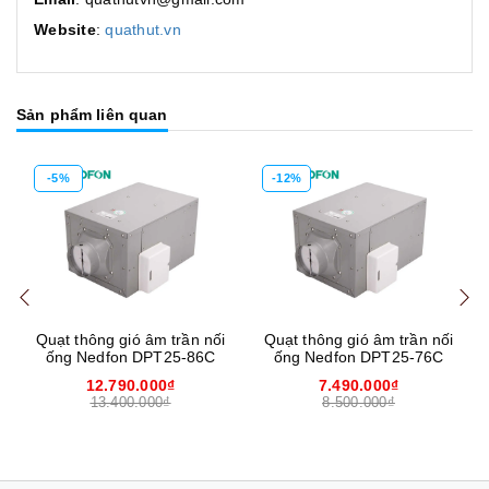
Website
:
quathut.vn
Sản phẩm liên quan
-5%
-12%
Mua hàng
Mua hàng
Mua
Quạt thông gió âm trần nối
Quạt thông gió âm trần nối
ống Nedfon DPT25-86C
ống Nedfon DPT25-76C
12.790.000₫
7.490.000₫
13.400.000₫
8.500.000₫