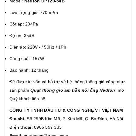
Model:
Nedfon DPT20-54B
Lưu lượng gió: 770 m³/h
Cột áp: 204Pa
Độ ồn: 35dB
Điện áp: 220V~ / 50Hz / 1Ph
Công suất: 157W
Bảo hành: 12 tháng
Để được tư vấn và hỗ trợ về hệ thống thông gió cũng như
sản phẩm
Quạt thông gió âm trần nối ống Nedfon
mời
Quý khách liên hệ:
CÔNG TY TNHH ĐẦU TƯ & CÔNG NGHỆ VT VIỆT NAM
Địa chỉ
: Số 259B Kim Mã, P. Kim Mã, Q. Ba Đình, Hà Nội
Điện thoại
: 0906 597 333
Email
: quathutvn@gmail.com