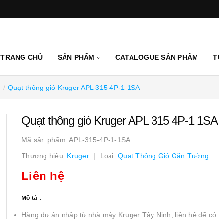
TRANG CHỦ
SẢN PHẨM
CATALOGUE SẢN PHẨM
T
Quạt thông gió Kruger APL 315 4P-1 1SA
Quạt thông gió Kruger APL 315 4P-1 1SA
Mã sản phẩm:
APL-315-4P-1-1SA
Thương hiệu:
Kruger
Loại:
Quạt Thông Gió Gắn Tường
Liên hệ
Mô tả :
Hàng dự án nhập từ nhà máy Kruger Tây Ninh, liên hệ để có g