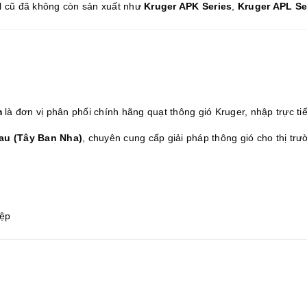
l cũ đã không còn sản xuất như
Kruger APK Series
,
Kruger APL Se
m
là đơn vị phân phối chính hãng quạt thông gió Kruger, nhập trực t
lau (Tây Ban Nha)
, chuyên cung cấp giải pháp thông gió cho thị t
iệp