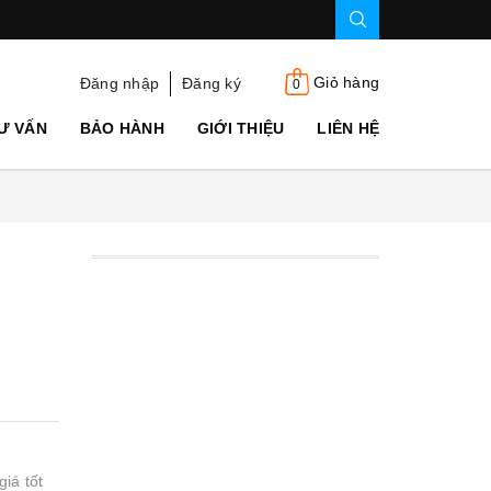
Giỏ hàng
Đăng nhập
Đăng ký
0
Ư VẤN
BẢO HÀNH
GIỚI THIỆU
LIÊN HỆ
iá tốt