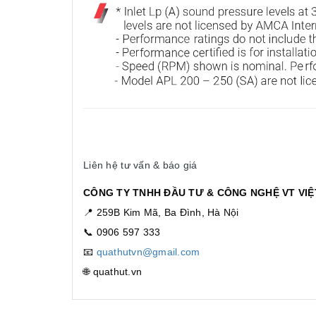
Liên hệ tư vấn & báo giá
CÔNG TY TNHH ĐẦU TƯ & CÔNG NGHỆ VT VI
📍 259B Kim Mã, Ba Đình, Hà Nội
📞 0906 597 333
📧
quathutvn@gmail.com
🌐 quathut.vn