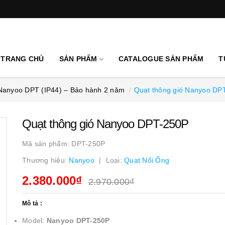
TRANG CHỦ
SẢN PHẨM
CATALOGUE SẢN PHẨM
T
c Nanyoo DPT (IP44) – Bảo hành 2 năm
Quạt thông gió Nanyoo DP
Quạt thông gió Nanyoo DPT-250P
Mã sản phẩm:
DPT-250P
Thương hiệu:
Nanyoo
Loại:
Quạt Nối Ống
2.380.000₫
2.970.000₫
Mô tả :
Model:
Nanyoo DPT-250P