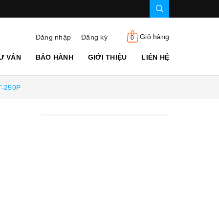
Giỏ hàng
Đăng nhập
Đăng ký
0
Ư VẤN
BẢO HÀNH
GIỚI THIỆU
LIÊN HỆ
T-250P