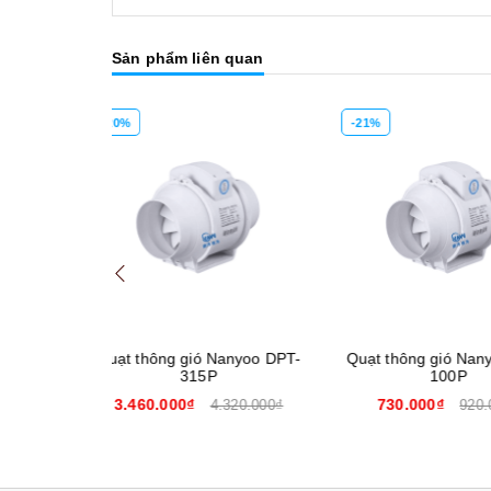
Sản phẩm liên quan
-21%
-22%
Mua hàng
Mua hàng
 Nanyoo DPT-
Quạt thông gió Nanyoo DPT-
Quạt thông gi
P
100P
20
730.000₫
1.560.000₫
4.320.000₫
920.000₫