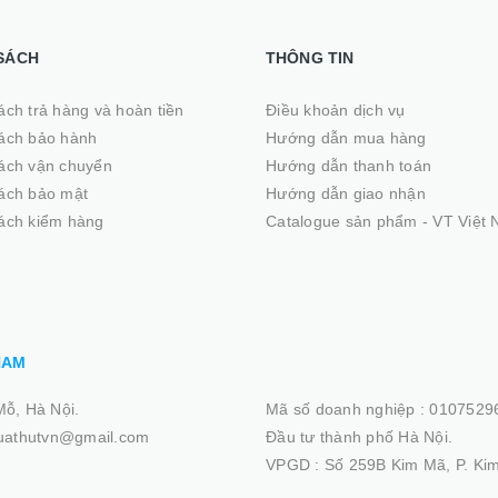
SÁCH
THÔNG TIN
ách trả hàng và hoàn tiền
Điều khoản dịch vụ
ách bảo hành
Hướng dẫn mua hàng
ách vận chuyển
Hướng dẫn thanh toán
ách bảo mật
Hướng dẫn giao nhận
ách kiểm hàng
Catalogue sản phẩm - VT Việt
NAM
Mỗ, Hà Nội.
Mã số doanh nghiệp :
01075296
quathutvn@gmail.com
Đầu tư thành phố Hà Nội.
VPGD :
Số 259B Kim Mã, P. Kim