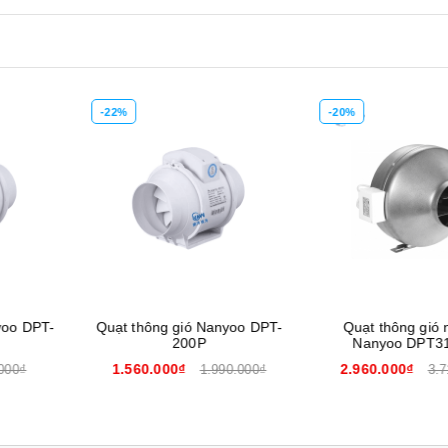
-20%
-20%
Xem nhanh
Mua hàng
Xem nhanh
Mua hàng
ó Nanyoo DPT-
Quạt thông gió nối ống
Quạt thông
0P
Nanyoo DPT31-66B
Nanyoo 
2.960.000₫
2.460.000
1.990.000₫
3.710.000₫