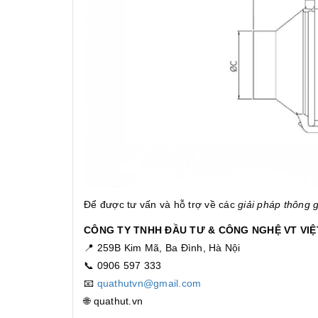
Để được tư vấn và hỗ trợ về các
giải pháp thông g
CÔNG TY TNHH ĐẦU TƯ & CÔNG NGHỆ VT VI
📍 259B Kim Mã, Ba Đình, Hà Nội
📞 0906 597 333
📧
quathutvn@gmail.com
🌐 quathut.vn