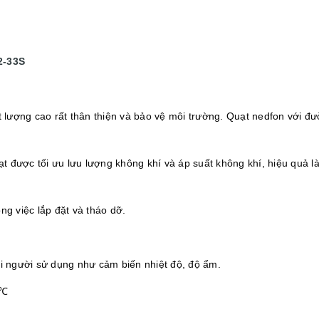
2-33S
ượng cao rất thân thiện và bảo vệ môi trường. Quạt nedfon với đườn
t được tối ưu lưu lượng không khí và áp suất không khí, hiệu quả l
ng việc lắp đặt và tháo dỡ.
ới người sử dụng như cảm biến nhiệt độ, độ ẩm.
 ℃