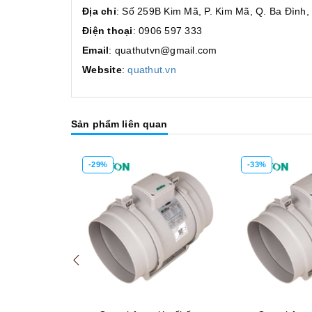
Địa chỉ
: Số 259B Kim Mã, P. Kim Mã, Q. Ba Đình,
Điện thoại
: 0906 597 333
Email
: quathutvn@gmail.com
Website
:
quathut.vn
Sản phẩm liên quan
-33%
Mua hàng
Mua hàng