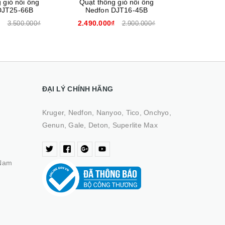
 gió nối ống
Quạt thông gió nối ống
Quạt thôn
DJT16-45B
Nedfon DJT15-45B
Nedfon
₫
2.390.000₫
2.19
2.900.000₫
2.800.000₫
ĐẠI LÝ CHÍNH HÃNG
Kruger, Nedfon, Nanyoo, Tico, Onchyo,
Genun, Gale, Deton, Superlite Max
 Nam