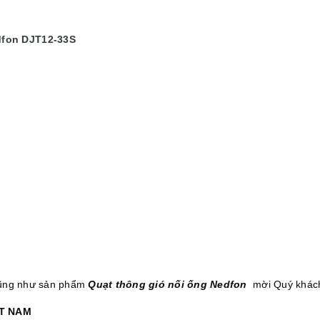
dfon DJT12-33S
 cũng như sản phẩm
Quạt thông gió nối ống Nedfon
mời Quý khách
̣T NAM