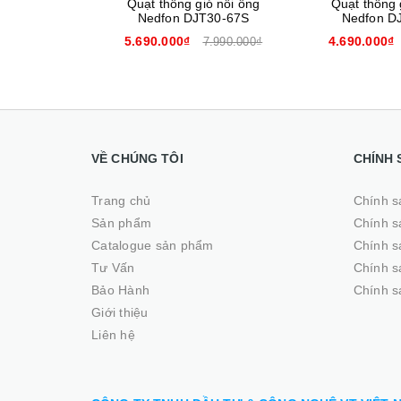
ió nối ống
Quạt thông gió nối ống
Quạt thông 
T30-67S
Nedfon DJT25-66S
Nedfon D
4.690.000₫
3.490.
7.990.000₫
6.990.000₫
VỀ CHÚNG TÔI
CHÍNH 
Trang chủ
Chính s
Sản phẩm
Chính s
Catalogue sản phẩm
Chính s
Tư Vấn
Chính s
Bảo Hành
Chính s
Giới thiệu
Liên hệ