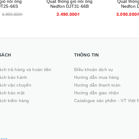
gió nối ống
Quạt thông gió nối ống
Quạt thông
JT31-66B
Nedfon DJT25-66B
Nedfon 
000₫
3.090.000₫
2.490.000
3.500.000₫
SÁCH
THÔNG TIN
ách trả hàng và hoàn tiền
Điều khoản dịch vụ
ách bảo hành
Hướng dẫn mua hàng
ách vận chuyển
Hướng dẫn thanh toán
ách bảo mật
Hướng dẫn giao nhận
ách kiểm hàng
Catalogue sản phẩm - VT Việt