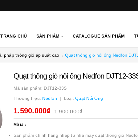
TRANG CHỦ
SẢN PHẨM
CATALOGUE SẢN PHẨM
T
i pháp thông gió áp suất cao
Quạt thông gió nối ống Nedfon DJ
Quạt thông gió nối ống Nedfon DJT12-33
Mã sản phẩm:
DJT12-33S
Thương hiệu:
Nedfon
Loại:
Quạt Nối Ống
1.590.000₫
1.900.000₫
Mô tả :
Sản phẩm chính hãng nhập từ nhà máy quạt thông gió Nedfo