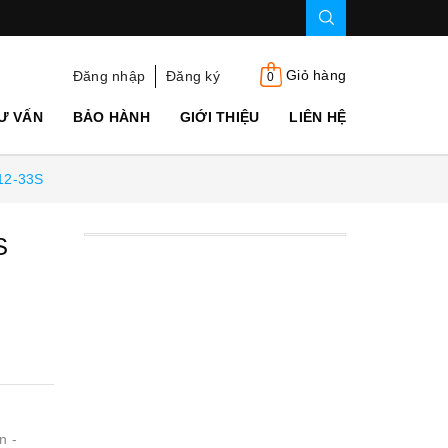
Giỏ hàng
Đăng nhập
Đăng ký
0
Ư VẤN
BẢO HÀNH
GIỚI THIỆU
LIÊN HỆ
T12-33S
S
n -