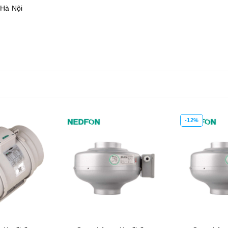
 Hà Nội
-12%
-14%
Xem nhanh
Mua hàng
Xem nhanh
Mua hàng