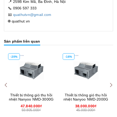
📍 259B Kim Mã, Ba Đình, Hà Nội
📞 0906 597 333
📧
quathutvn@gmail.com
🌐 quathut.vn
Sản phẩm liên quan
-20%
-16%
Mua hàng
Mua hàng
Mua
Thiết bị thông gió thu hồi
Thiết bị thông gió thu hồi
nhiệt Nanyoo NMD-3000G
nhiệt Nanyoo NMD-2000G
47.840.000₫
38.000.000₫
59.805.000₫
45.000.000₫