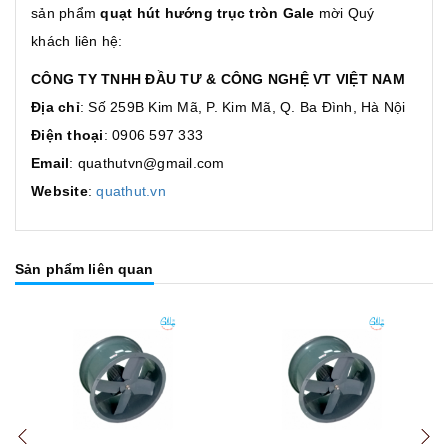
sản phẩm
quạt hút hướng trục tròn Gale
mời Quý
khách liên hệ:
CÔNG TY TNHH ĐẦU TƯ & CÔNG NGHỆ VT VIỆT NAM
Địa chỉ
: Số 259B Kim Mã, P. Kim Mã, Q. Ba Đình, Hà Nội
Điện thoại
: 0906 597 333
Email
: quathutvn@gmail.com
Website
:
quathut.vn
Sản phẩm liên quan
Mua hàng
Mua hàng
Mua