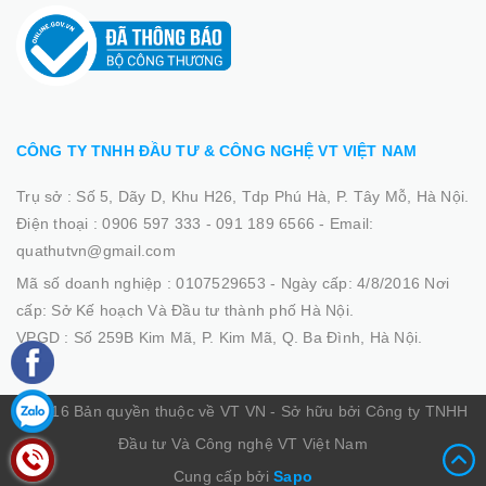
CÔNG TY TNHH ĐẦU TƯ & CÔNG NGHỆ VT VIỆT NAM
Trụ sở :
Số 5, Dãy D, Khu H26, Tdp Phú Hà, P. Tây Mỗ, Hà Nội.
Điện thoại :
0906 597 333 - 091 189 6566
-
Email:
quathutvn@gmail.com
Mã số doanh nghiệp :
0107529653 - Ngày cấp: 4/8/2016 Nơi
cấp: Sở Kế hoạch Và Đầu tư thành phố Hà Nội.
VPGD :
Số 259B Kim Mã, P. Kim Mã, Q. Ba Đình, Hà Nội.
© 2016 Bản quyền thuộc về VT VN - Sở hữu bởi Công ty TNHH
Đầu tư Và Công nghệ VT Việt Nam
Cung cấp bởi
Sapo