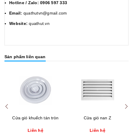
Hotline / Zalo:
0906 597 333
Email:
quathutvn@gmail.com
Website:
quathut.vn
Sản phẩm liên quan
Cửa gió khuếch tán tròn
Cửa gió nan Z
Liên hệ
Liên hệ