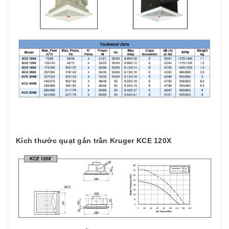
Kích thước quạt gắn trần Kruger KCE 120X