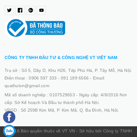
CÔNG TY TNHH ĐẦU TƯ & CÔNG NGHỆ VT VIỆT NAM
Trụ sở :
Số 5, Dãy D, Khu H26, Tdp Phú Hà, P. Tây Mỗ, Hà Nội.
Điện thoại :
0906 597 333 - 091 189 6566
-
Email:
quathutvn@gmail.com
Mã số doanh nghiệp :
0107529653 - Ngày cấp: 4/8/2016 Nơi
cấp: Sở Kế hoạch Và Đầu tư thành phố Hà Nội.
VPGD :
Số 259B Kim Mã, P. Kim Mã, Q. Ba Đình, Hà Nội.
© 2016 Bản quyền thuộc về VT VN - Sở hữu bởi Công ty TNHH