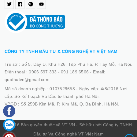
CÔNG TY TNHH ĐẦU TƯ & CÔNG NGHỆ VT VIỆT NAM
Trụ sở :
Số 5, Dãy D, Khu H26, Tdp Phú Hà, P. Tây Mỗ, Hà Nội.
Điện thoại :
0906 597 333 - 091 189 6566
-
Email:
quathutvn@gmail.com
Mã số doanh nghiệp :
0107529653 - Ngày cấp: 4/8/2016 Nơi
cấp: Sở Kế hoạch Và Đầu tư thành phố Hà Nội.
VPGD :
Số 259B Kim Mã, P. Kim Mã, Q. Ba Đình, Hà Nội.
© 2016 Bản quyền thuộc về VT VN - Sở hữu bởi Công ty TNHH
Đầu tư Và Công nghệ VT Việt Nam