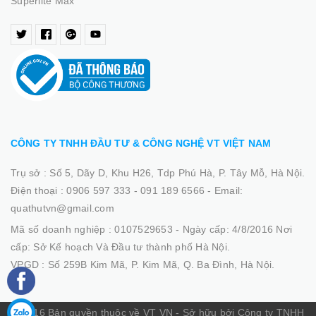
Superlite Max
CÔNG TY TNHH ĐẦU TƯ & CÔNG NGHỆ VT VIỆT NAM
Trụ sở :
Số 5, Dãy D, Khu H26, Tdp Phú Hà, P. Tây Mỗ, Hà Nội.
Điện thoại :
0906 597 333 - 091 189 6566
-
Email:
quathutvn@gmail.com
Mã số doanh nghiệp :
0107529653 - Ngày cấp: 4/8/2016 Nơi
cấp: Sở Kế hoạch Và Đầu tư thành phố Hà Nội.
VPGD :
Số 259B Kim Mã, P. Kim Mã, Q. Ba Đình, Hà Nội.
© 2016 Bản quyền thuộc về VT VN - Sở hữu bởi Công ty TNHH