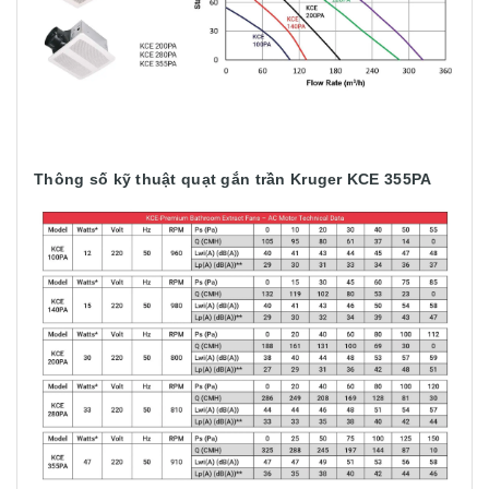
Thông số kỹ thuật quạt gắn trần Kruger KCE 355PA