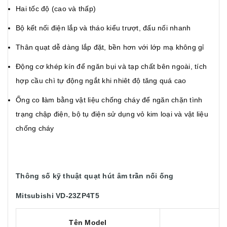
Hai tốc độ (cao và thấp)
Bộ kết nối điện lắp và tháo kiểu trượt, đấu nối nhanh
Thân quạt dễ dàng lắp đặt, bền hơn với lớp mạ không gỉ
Động cơ khép kín để ngăn bụi và tạp chất bên ngoài, tích
hợp cầu chì tự động ngắt khi nhiêt độ tăng quá cao
Ống co
l
àm bằng vật liệu chống cháy để ngăn chặn tình
trạng chập điện, bộ tụ điện
sử dụng vỏ kim loại và vật liệu
chống cháy
Thông số kỹ thuật quạt hút âm trần nối ống
Mitsubishi VD-23ZP4T5
Tên Model
Đ