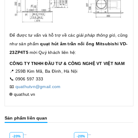
Để được tư vấn và hỗ trợ về các
giải pháp thông gió
, cũng
như sản phẩm
quạt hút âm trần nối ống Mitsubishi VD-
23ZP4T5
mời Quý khách liên hệ:
CÔNG TY TNHH ĐẦU TƯ & CÔNG NGHỆ VT VIỆT NAM
📍 259B Kim Mã, Ba Đình, Hà Nội
📞 0906 597 333
📧
quathutvn@gmail.com
🌐 quathut.vn
Sản phẩm liên quan
-20%
-20%