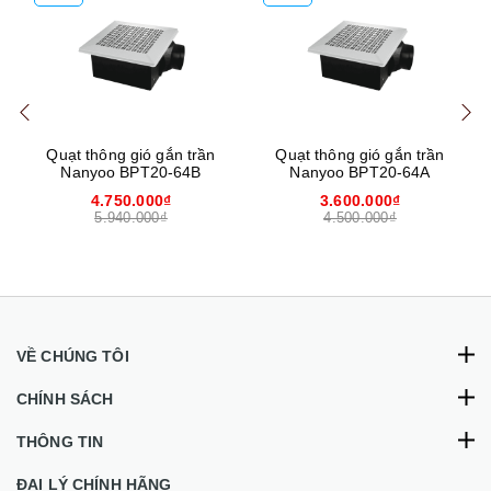
Mua hàng
Mua hàng
Mua
Quạt thông gió gắn trần
Quạt thông gió gắn trần
Nanyoo BPT20-64B
Nanyoo BPT20-64A
4.750.000₫
3.600.000₫
5.940.000₫
4.500.000₫
VỀ CHÚNG TÔI
CHÍNH SÁCH
THÔNG TIN
ĐẠI LÝ CHÍNH HÃNG