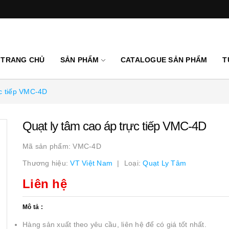
TRANG CHỦ
SẢN PHẨM
CATALOGUE SẢN PHẨM
T
ực tiếp VMC-4D
Quạt ly tâm cao áp trực tiếp VMC-4D
Mã sản phẩm:
VMC-4D
Thương hiệu:
VT Việt Nam
Loại:
Quạt Ly Tâm
Liên hệ
Mô tả :
Hàng sản xuất theo yêu cầu, liên hệ để có giá tốt nhất.