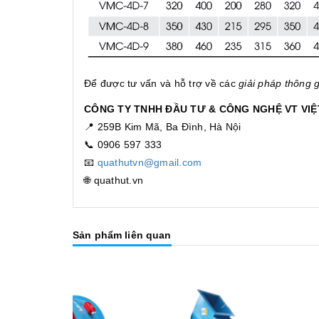
Để được tư vấn và hỗ trợ về các
giải pháp thông g
CÔNG TY TNHH ĐẦU TƯ & CÔNG NGHỆ VT VI
📍 259B Kim Mã, Ba Đình, Hà Nội
📞 0906 597 333
📧
quathutvn@gmail.com
🌐 quathut.vn
Sản phẩm liên quan