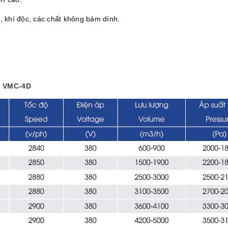
 khí độc, các chất không bám dính.
ếp VMC-4D