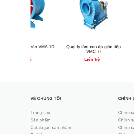
 tròn VMA-1D
Quạt ly tâm cao áp gián tiếp
Quạt ly tâm c
VMC-7I
hệ
Liên hệ
Liên
VỀ CHÚNG TÔI
CHÍNH 
Trang chủ
Chính s
Sản phẩm
Chính s
Catalogue sản phẩm
Chính s