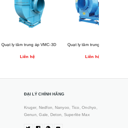
Xem nhanh
Xem nhanh
trung áp VMC-3D
Quạt ly tâm trung áp VMC-2I
Quạt ly tâm
n hệ
Liên hệ
Li
ĐẠI LÝ CHÍNH HÃNG
Kruger, Nedfon, Nanyoo, Tico, Onchyo,
Genun, Gale, Deton, Superlite Max