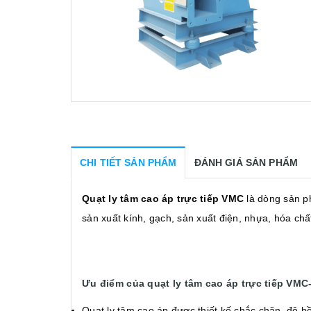
CHI TIẾT SẢN PHẨM
ĐÁNH GIÁ SẢN PHẨM
Quạt ly tâm cao áp trực tiếp VMC
là dòng sản p
sản xuất kính, gạch, sản xuất điện, nhựa, hóa ch
Ưu điểm của quạt ly tâm cao áp trực tiếp VMC
Quạt ly tâm cao áp được thiết kế chắc chăn, độ b