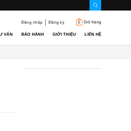
Giỏ hàng
Đăng nhập
Đăng ký
0
Ư VẤN
BẢO HÀNH
GIỚI THIỆU
LIÊN HỆ