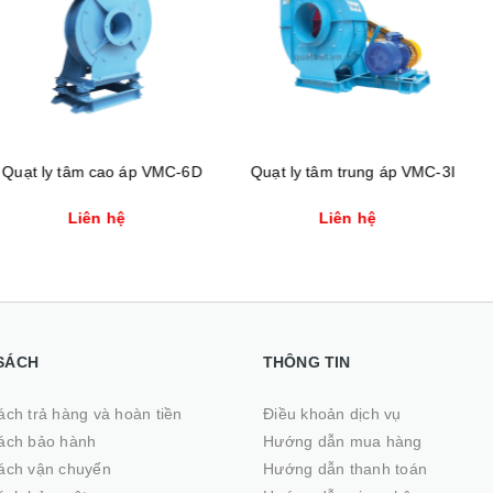
Xem nhanh
Xem nhanh
ao áp VMC-6D
Quạt ly tâm trung áp VMC-3I
Quạt ly tâm 
 hệ
Liên hệ
Liê
SÁCH
THÔNG TIN
ách trả hàng và hoàn tiền
Điều khoản dịch vụ
ách bảo hành
Hướng dẫn mua hàng
ách vận chuyển
Hướng dẫn thanh toán