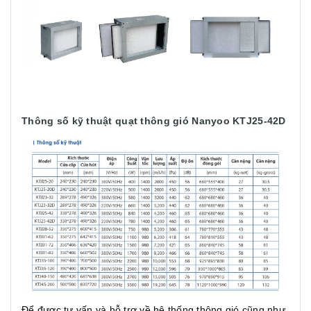
Thông số kỹ thuật quạt thông gió
Nanyoo KTJ25-42D
Để được tư vấn và hỗ trợ về hệ thống thông gió cũng như