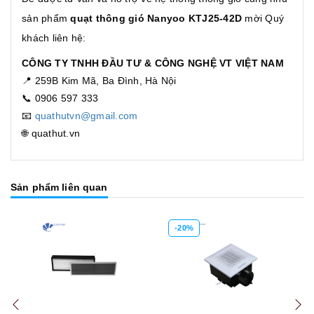
sản phẩm
quạt thông gió
Nanyoo KTJ25-42D
mời Quý
khách liên hệ:
CÔNG TY TNHH ĐẦU TƯ & CÔNG NGHỆ VT VIỆT NAM
📍 259B Kim Mã, Ba Đình, Hà Nội
📞 0906 597 333
📧
quathutvn@gmail.com
🌐 quathut.vn
Sản phẩm liên quan
-20%
Mua hàng
Mua hàng
Mua