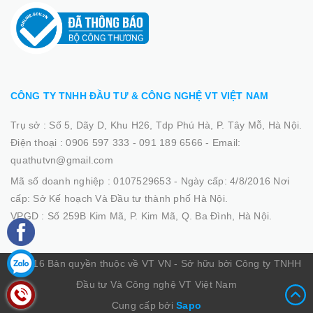
CÔNG TY TNHH ĐẦU TƯ & CÔNG NGHỆ VT VIỆT NAM
Trụ sở :
Số 5, Dãy D, Khu H26, Tdp Phú Hà, P. Tây Mỗ, Hà Nội.
Điện thoại :
0906 597 333 - 091 189 6566
-
Email:
quathutvn@gmail.com
Mã số doanh nghiệp :
0107529653 - Ngày cấp: 4/8/2016 Nơi
cấp: Sở Kế hoạch Và Đầu tư thành phố Hà Nội.
VPGD :
Số 259B Kim Mã, P. Kim Mã, Q. Ba Đình, Hà Nội.
© 2016 Bản quyền thuộc về VT VN - Sở hữu bởi Công ty TNHH
Đầu tư Và Công nghệ VT Việt Nam
Cung cấp bởi
Sapo