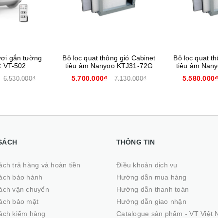
ươi gắn tường
Bộ lọc quạt thông gió Cabinet
Bộ lọc quạt t
 VT-502
tiêu âm Nanyoo KTJ31-72G
tiêu âm Nan
5.700.000₫
5.580.000
6.530.000₫
7.130.000₫
SÁCH
THÔNG TIN
ách trả hàng và hoàn tiền
Điều khoản dịch vụ
ách bảo hành
Hướng dẫn mua hàng
ách vận chuyển
Hướng dẫn thanh toán
ách bảo mật
Hướng dẫn giao nhận
ách kiểm hàng
Catalogue sản phẩm - VT Việt