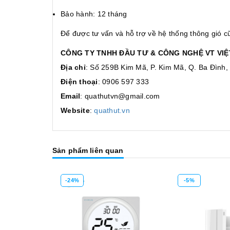
Bảo hành: 12 tháng
Để được tư vấn và hỗ trợ về hệ thống thông gió
CÔNG TY TNHH ĐẦU TƯ & CÔNG NGHỆ VT VIÊ
Địa chỉ
: Số 259B Kim Mã, P. Kim Mã, Q. Ba Đình,
Điện thoại
: 0906 597 333
Email
: quathutvn@gmail.com
Website
:
quathut.vn
Sản phẩm liên quan
-24%
-5%
Mua hàng
Mua hàng