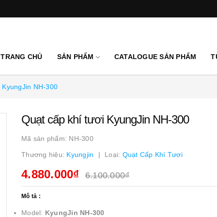
TRANG CHỦ
SẢN PHẨM
CATALOGUE SẢN PHẨM
T
ơi KyungJin NH-300
Quạt cấp khí tươi KyungJin NH-300
Mã sản phẩm:
NH-300
Thương hiệu:
Kyungjin
Loại:
Quạt Cấp Khí Tươi
4.880.000₫
6.100.000₫
Mô tả :
Model:
KyungJin NH-300