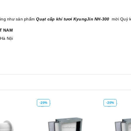
 cũng như sản phẩm
Quạt cấp khí tươi KyungJin NH-300
mời Quý k
̣T NAM
 Hà Nội
-20%
-20%
Xem nhanh
Mua hàng
Xem nhanh
Mua hàng