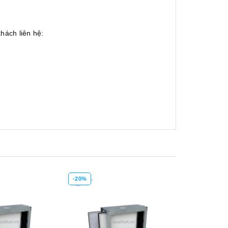
hách liên hệ:
-20%
-20%
Xem nhanh
Mua hàng
Xem nhanh
Mua hàng