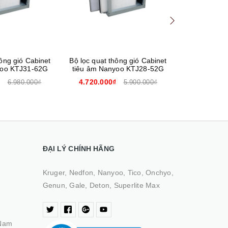
hông gió Cabinet
Bộ lọc quạt thông gió Cabinet
Bộ lọc quạt 
yoo KTJ31-62G
tiêu âm Nanyoo KTJ28-52G
tiêu âm Na
₫
4.720.000₫
3.540.00
6.980.000₫
5.900.000₫
ĐẠI LÝ CHÍNH HÃNG
Kruger, Nedfon, Nanyoo, Tico, Onchyo,
Genun, Gale, Deton, Superlite Max
 Nam