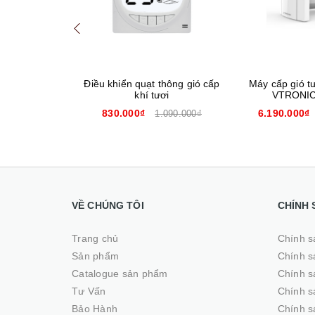
 thông gió KJ
Điều khiển quạt thông gió cấp
Máy cấp gió t
khí tươi
VTRONIC
830.000₫
6.190.000₫
1.790.000₫
1.090.000₫
VỀ CHÚNG TÔI
CHÍNH 
Trang chủ
Chính s
Sản phẩm
Chính s
Catalogue sản phẩm
Chính s
Tư Vấn
Chính s
Bảo Hành
Chính s