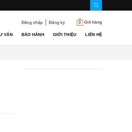
Giỏ hàng
Đăng nhập
Đăng ký
0
Ư VẤN
BẢO HÀNH
GIỚI THIỆU
LIÊN HỆ