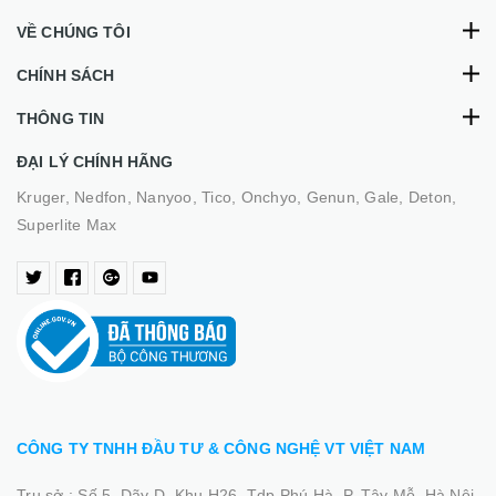
VỀ CHÚNG TÔI
CHÍNH SÁCH
THÔNG TIN
ĐẠI LÝ CHÍNH HÃNG
Kruger, Nedfon, Nanyoo, Tico, Onchyo, Genun, Gale, Deton,
Superlite Max
CÔNG TY TNHH ĐẦU TƯ & CÔNG NGHỆ VT VIỆT NAM
Trụ sở :
Số 5, Dãy D, Khu H26, Tdp Phú Hà, P. Tây Mỗ, Hà Nội.