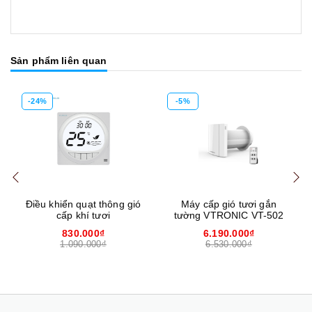
Sản phẩm liên quan
-24%
-5%
Mua hàng
Mua hàng
Mua
Điều khiển quạt thông gió
Máy cấp gió tươi gắn
cấp khí tươi
tường VTRONIC VT-502
830.000₫
6.190.000₫
1.090.000₫
6.530.000₫