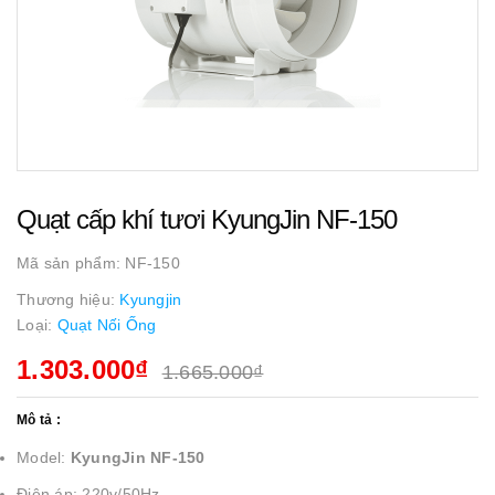
Quạt cấp khí tươi KyungJin NF-150
Mã sản phẩm:
NF-150
Thương hiệu:
Kyungjin
Loại:
Quạt Nối Ống
1.303.000₫
1.665.000₫
Mô tả :
Model:
KyungJin NF-150
Điện áp: 220v/50Hz