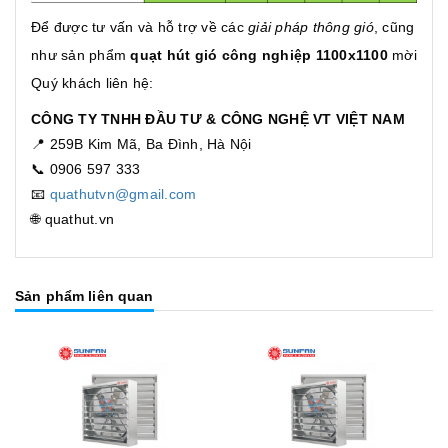
Để được tư vấn và hỗ trợ về các
giải pháp thông gió
, cũng
như sản phẩm
quạt hút gió công nghiệp 1100x1100
mời
Quý khách liên hệ:
CÔNG TY TNHH ĐẦU TƯ & CÔNG NGHỆ VT VIỆT NAM
📍 259B Kim Mã, Ba Đình, Hà Nội
📞 0906 597 333
📧
quathutvn@gmail.com
🌐 quathut.vn
Sản phẩm liên quan
Tuỳ chọn
Tuỳ chọn
Tuỳ