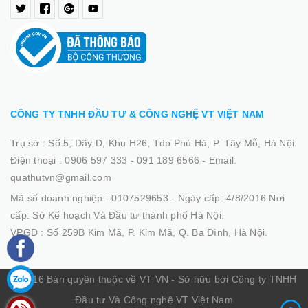
CÔNG TY TNHH ĐẦU TƯ & CÔNG NGHỆ VT VIỆT NAM
Trụ sở :
Số 5, Dãy D, Khu H26, Tdp Phú Hà, P. Tây Mỗ, Hà Nội.
Điện thoại :
0906 597 333 - 091 189 6566
-
Email:
quathutvn@gmail.com
Mã số doanh nghiệp :
0107529653 - Ngày cấp: 4/8/2016 Nơi
cấp: Sở Kế hoạch Và Đầu tư thành phố Hà Nội.
VPGD :
Số 259B Kim Mã, P. Kim Mã, Q. Ba Đình, Hà Nội.
© 2016 Bản quyền thuộc về VT VN - Sở hữu bởi Công ty TNHH
Đầu tư Và Công nghệ VT Việt Nam