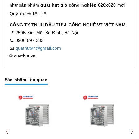
như sản phẩm
quạt hút gió công nghiệp 620x620
mời
Quý khách liên hệ:
CÔNG TY TNHH ĐẦU TƯ & CÔNG NGHỆ VT VIỆT NAM
📍 259B Kim Mã, Ba Đình, Hà Nội
📞 0906 597 333
📧
quathutvn@gmail.com
🌐 quathut.vn
Sản phẩm liên quan
Tuỳ chọn
Tuỳ chọn
Tuỳ