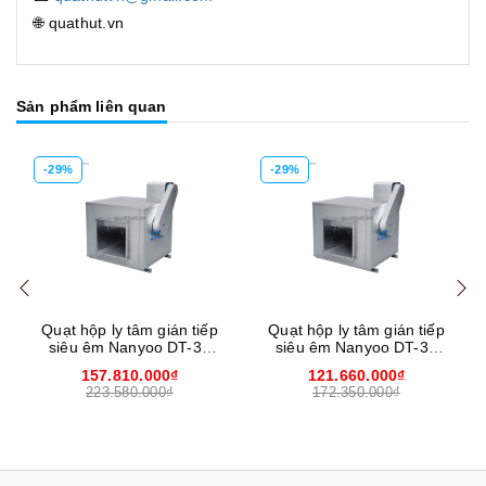
🌐 quathut.vn
Sản phẩm liên quan
-29%
-29%
Mua hàng
Mua hàng
Mua
Quạt hộp ly tâm gián tiếp
Quạt hộp ly tâm gián tiếp
siêu êm Nanyoo DT-33
siêu êm Nanyoo DT-30
37kW
30kW
157.810.000₫
121.660.000₫
223.580.000₫
172.350.000₫