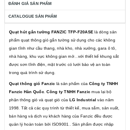
ĐÁNH GIÁ SẢN PHẨM
CATALOGUE SẢN PHẨM
Quạt hút gắn tường FANZIC TFP-F20ASE
là dòng sản
phẩm quạt thông gió
gắn tường sử dụng cho các không
gian tĩnh như cầu thang, nhà kho, nhà xưởng, gara ô tô,
nhà hàng, khu vực không gian mở...với thiết kế khung sắt
được sơn tĩnh điện, mặt trước có lưới bảo vệ an toàn
trong quá trình sử dụng.
Quạt thông gió Fanzic
là sản phẩm
của
Công ty TNHH
Fanzic Hàn Quốc
.
Công ty TNHH Fanzic
mua lại bộ
phận thông gió và quạt gió của
LG Industrial
vào năm
1998. Tất cả các quy trình từ thiết kế, mua sắm, sản xuất,
bán hàng và dịch vụ khách hàng của Fanzic đều được
quản lý hoàn toàn bởi ISO9001.. Sản phẩm được nhập