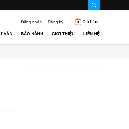
Giỏ hàng
Đăng nhập
Đăng ký
0
Ư VẤN
BẢO HÀNH
GIỚI THIỆU
LIÊN HỆ