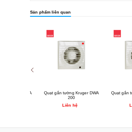
Sản phẩm liên quan
 Kruger DWA
Quạt gắn tường Kruger DWA
Quạt gắn tườn
0
200
1
hệ
Liên hệ
Liên