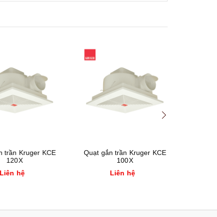
-8%
Xem nhanh
Mua hàng
Xem nhanh
Mua hàng
ần Kruger KCE
Quạt gắn trần Kruger KCE
Quạt gắn tư
20X
100X
HA15T
n hệ
Liên hệ
330.00