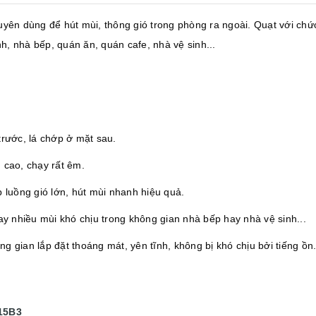
yên dùng để hút mùi, thông gió trong phòng ra ngoài. Quạt với chứ
h, nhà bếp, quán ăn, quán cafe, nhà vệ sinh...
trước, lá chớp ở mặt sau.
cao, chạy rất êm.
luồng gió lớn, hút mùi nhanh hiệu quả.
y nhiều mùi khó chịu trong không gian nhà bếp hay nhà vệ sinh...
g gian lắp đặt thoáng mát, yên tĩnh, không bị khó chịu bởi tiếng ồn
15B3