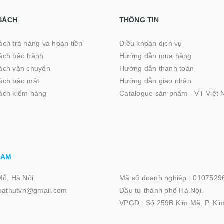
SÁCH
THÔNG TIN
ách trả hàng và hoàn tiền
Điều khoản dịch vụ
ách bảo hành
Hướng dẫn mua hàng
ách vận chuyển
Hướng dẫn thanh toán
ách bảo mật
Hướng dẫn giao nhận
ách kiểm hàng
Catalogue sản phẩm - VT Việt
NAM
Mỗ, Hà Nội.
Mã số doanh nghiệp :
01075296
quathutvn@gmail.com
Đầu tư thành phố Hà Nội.
VPGD :
Số 259B Kim Mã, P. Kim