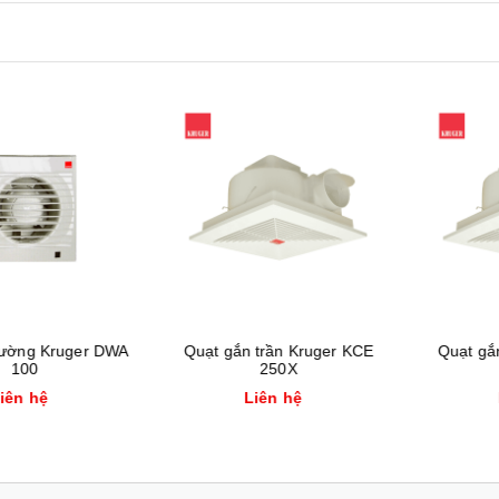
Xem nhanh
Xem nhanh
Mua hàng
g Kruger DWA
Quạt gắn trần Kruger KCE
Quạt gắn tr
00
250X
1
 hệ
Liên hệ
Liê