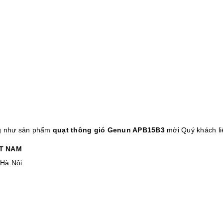
 như sản phẩm
quạt thông gió Genun APB15B3
mời Quý khách li
̣T NAM
 Hà Nội