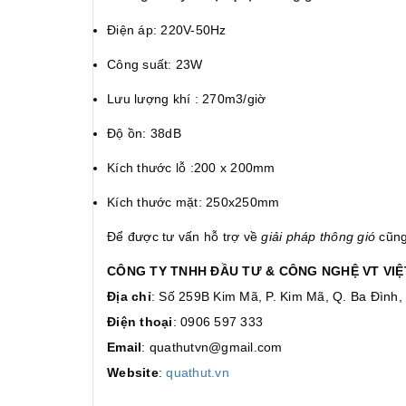
Điện áp: 220V-50Hz
Công suất: 23W
Lưu lượng khí : 270m3/giờ
Độ ồn: 38dB
Kích thước lỗ :200 x 200mm
Kích thước mặt: 250x250mm
Để được tư vấn hỗ trợ về
giải pháp thông gió
cũng
CÔNG TY TNHH ĐẦU TƯ & CÔNG NGHỆ VT VIÊ
Địa chỉ
: Số 259B Kim Mã, P. Kim Mã, Q. Ba Đình,
Điện thoại
: 0906 597 333
Email
: quathutvn@gmail.com
Website
:
quathut.vn