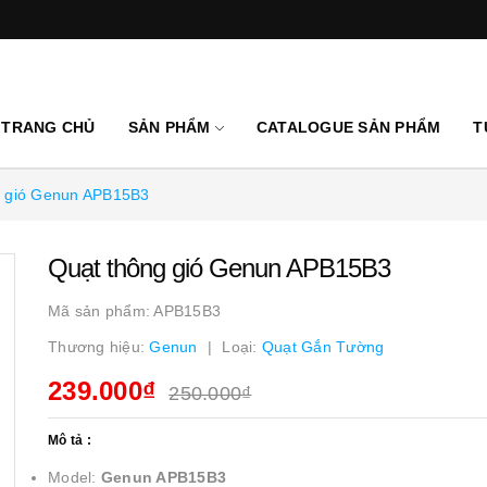
TRANG CHỦ
SẢN PHẨM
CATALOGUE SẢN PHẨM
T
g gió Genun APB15B3
Quạt thông gió Genun APB15B3
Mã sản phẩm:
APB15B3
Thương hiệu:
Genun
Loại:
Quạt Gắn Tường
239.000₫
250.000₫
Mô tả :
Model:
Genun APB15B3